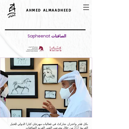
AHMED ALMAADHEED
Sapheenat الصافنات
بكل فخر واعتزاز، شاركتُ في فعاليات مهرجان كتارا الدولي للخيل
العربية 2021 من خلال معرضي الفني الفريد الصافنات.